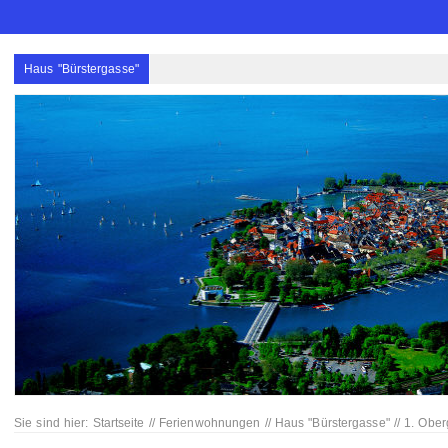
Haus "Bürstergasse"
Sie sind hier:
Startseite
//
Ferienwohnungen
//
Haus "Bürstergasse"
//
1. Ober